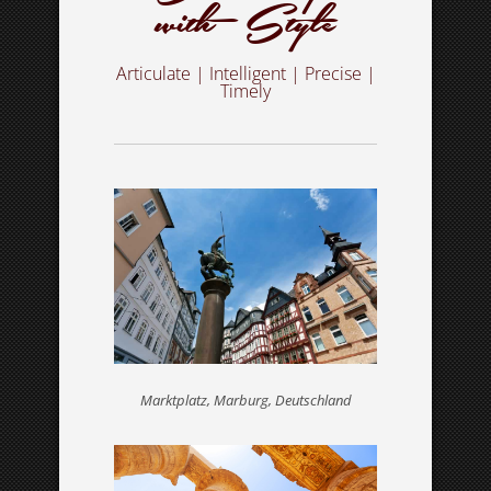
with Style
KONTAKT
Articulate | Intelligent | Precise |
Timely
In Eile? Fordern Sie einen Kostenvoranschlag
an!
DIENSTLEISTUNGEN
Wie kann ich Ihnen helfen?
Marktplatz, Marburg, Deutschland