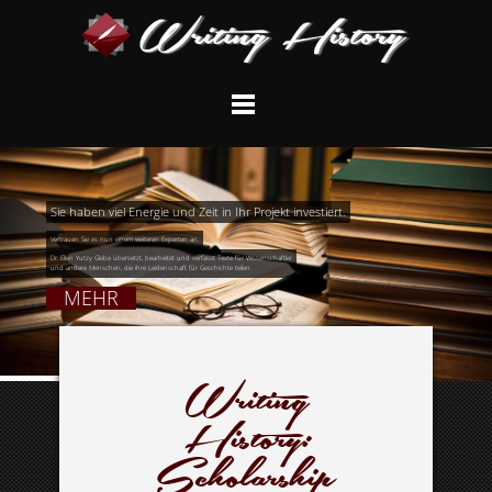
Sie haben viel Energie und Zeit in Ihr Projekt investiert.
Vertrauen Sie es nun einem weiteren Experten an.
Dr. Ellen Yutzy Glebe übersetzt, bearbeitet und verfasst Texte für Wissenschaftler
und andere Menschen, die ihre Leidenschaft für Geschichte teilen.
MEHR
Writing
History:
Scholarship