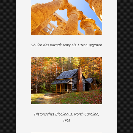
ZU MEINER PERSON
Wollen Sie wissen, wer ich bin?
Säulen des Karnak Tempels, Luxor, Ägypten
BLOG
Lust auf Lektüre?
Historisches Blockhaus, North Carolina,
USA